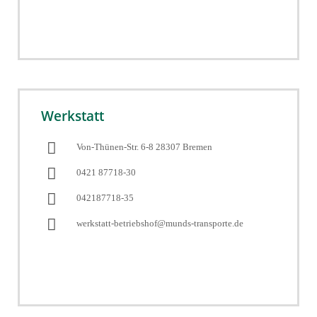
Werkstatt
Von-Thünen-Str. 6-8 28307 Bremen
0421 87718-30
042187718-35
werkstatt-betriebshof@munds-transporte.de