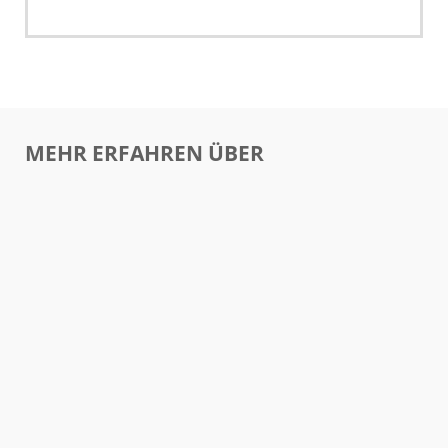
MEHR ERFAHREN ÜBER
ABFALLSORTEN
CONTAINER UND BEHÄLTER