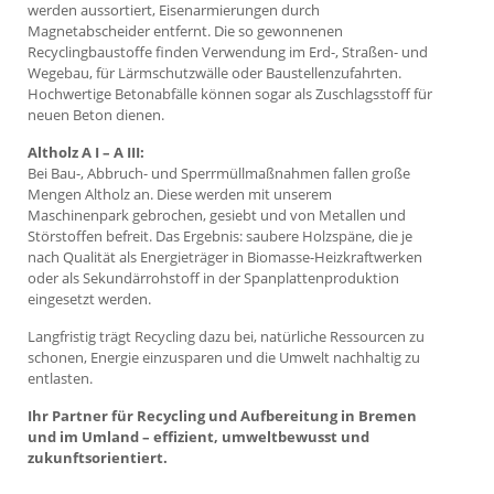
werden aussortiert, Eisenarmierungen durch
Magnetabscheider entfernt. Die so gewonnenen
Recyclingbaustoffe finden Verwendung im Erd-, Straßen- und
Wegebau, für Lärmschutzwälle oder Baustellenzufahrten.
Hochwertige Betonabfälle können sogar als Zuschlagsstoff für
neuen Beton dienen.
Altholz A I – A III:
Bei Bau-, Abbruch- und Sperrmüllmaßnahmen fallen große
Mengen Altholz an. Diese werden mit unserem
Maschinenpark gebrochen, gesiebt und von Metallen und
Störstoffen befreit. Das Ergebnis: saubere Holzspäne, die je
nach Qualität als Energieträger in Biomasse-Heizkraftwerken
oder als Sekundärrohstoff in der Spanplattenproduktion
eingesetzt werden.
Langfristig trägt Recycling dazu bei, natürliche Ressourcen zu
schonen, Energie einzusparen und die Umwelt nachhaltig zu
entlasten.
Ihr Partner für Recycling und Aufbereitung in Bremen
und im Umland – effizient, umweltbewusst und
zukunftsorientiert.